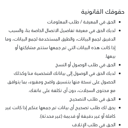
حقوقك القانونية
الحـق في المعرفــة / طلــب المعلومــات
لديك الحق في معرفة تفاصيل الاتصال الخاصة بنا، والسبب
الدقيق لجمع البيانات، والطرق المستخدمة لجمع البيانات، وما
إذا كانت هذه البيانات التي تم جمعها ستتم مشاركتها أو
بيعها.
الحـق في طلـب الوصـول أو النسـخ
لديك الحق في الوصول إلى بياناتك الشخصية منا وكذلك
الحصول على نسخة منها بتنسيق واضح ومقروء، بما يتوافق
مع محتوى السجلات، دون أي تكلفة على عاتقك.
الحــق في طلــب التصحيـح
يحق لك طلب تصحيح أي بيانات تم جمعها عنكم إذا كانت غير
كاملة أو غير دقيقة أو قديمة (غير محدثـة).
الحــق في طلـب الإتــلاف