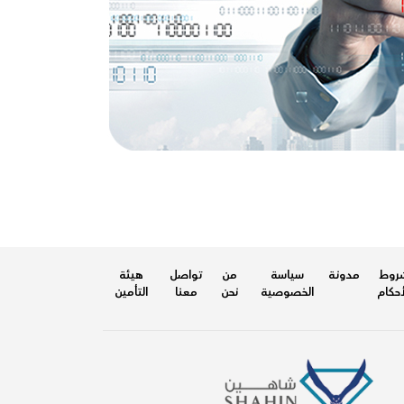
شروط
مدونـة
سياسة
من
تواصل
هيئة
أحكام
الخصوصية
نحن
معنا
التأمين