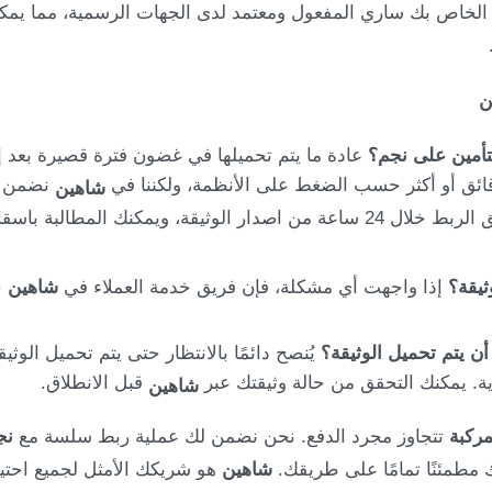
لخاص بك ساري المفعول ومعتمد لدى الجهات الرسمية، مما يم
ن
تأمين على نجم؟
عادة ما يتم تحميلها في غضون فترة قصيرة بعد إ
ائق أو أكثر حسب الضغط على الأنظمة، ولكننا في
نضمن س
شاهين
سياسة نجم للربط تحقق الربط خلال 24 ساعة من اصدار الوثيقة، ويمكنك
ثيقة؟
إذا واجهت أي مشكلة، فإن فريق خدمة العملاء في
شاهين
ج
أن يتم تحميل الوثيقة؟
يُنصح دائمًا بالانتظار حتى يتم تحميل الو
ية. يمكنك التحقق من حالة وثيقتك عبر
قبل الانطلاق.
شاهين
مركبة
تتجاوز مجرد الدفع. نحن نضمن لك عملية ربط سلسة مع
نج
 مطمئنًا تمامًا على طريقك.
شاهين
هو شريكك الأمثل لجميع احتيا