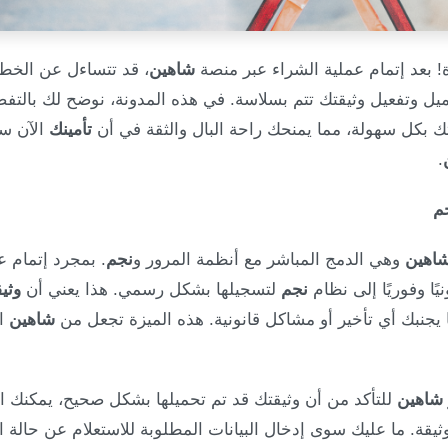
 بعد إتمام عملية الشراء عبر منصة
شاهين
، قد تتساءل عن الخطو
يل وتفعيل وثيقتك تتم بسلاسة. في هذه المدونة، نوضح لك بالتف
ك بكل سهولة، مما يمنحك راحة البال والثقة في أن
تأمينك
الآن س
.
م
اهين
وهي الدمج المباشر مع أنظمة المرور و
نجم
. بمجرد إتمام 
ًا وفوريًا إلى نظام
نجم
لتسجيلها بشكل رسمي. هذا يعني أن
وثي
يجنبك أي تأخير أو مشاكل قانونية. هذه الميزة تجعل من
شاهين
ال
 شاهين
للتأكد من أن وثيقتك قد تم تحميلها بشكل صحيح، يمكنك ا
ثيقة. ما عليك سوى إدخال البيانات المطلوبة للاستعلام عن حالة ال